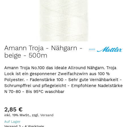
Zum
Amann Troja - Nähgarn -
Anfang
beige - 500m
der
Bildergalerie
springen
Amann Troja No.100 das ideale Allround Nähgarn. Troja
Lock ist ein gesponnener Zweifachzwirn aus 100 %
Polyester. - Fadenstärke 100 - Sehr gute Vernähbarkeit -
Schrumpffrei und pflegeleicht - Empfohlene Nadelstärke
N 70-80 - Bis 95°C waschbar
2,85 €
inkl. 19% MwSt., zzgl.
Versand
Auf Lager
Versand
3
-
4
Werktage