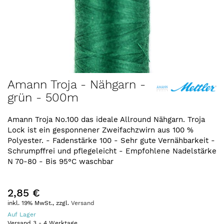
Zum
Amann Troja - Nähgarn -
Anfang
grün - 500m
der
Bildergalerie
springen
Amann Troja No.100 das ideale Allround Nähgarn. Troja
Lock ist ein gesponnener Zweifachzwirn aus 100 %
Polyester. - Fadenstärke 100 - Sehr gute Vernähbarkeit -
Schrumpffrei und pflegeleicht - Empfohlene Nadelstärke
N 70-80 - Bis 95°C waschbar
2,85 €
inkl. 19% MwSt., zzgl.
Versand
Auf Lager
Versand
3
-
4
Werktage