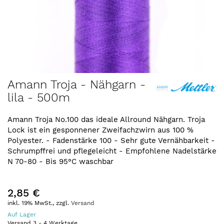
Zum
Amann Troja - Nähgarn -
Anfang
lila - 500m
der
Bildergalerie
springen
Amann Troja No.100 das ideale Allround Nähgarn. Troja
Lock ist ein gesponnener Zweifachzwirn aus 100 %
Polyester. - Fadenstärke 100 - Sehr gute Vernähbarkeit -
Schrumpffrei und pflegeleicht - Empfohlene Nadelstärke
N 70-80 - Bis 95°C waschbar
2,85 €
inkl. 19% MwSt., zzgl.
Versand
Auf Lager
Versand
3
-
4
Werktage