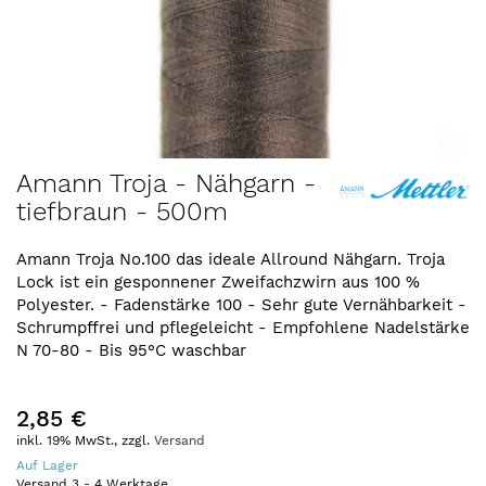
Zum
Amann Troja - Nähgarn -
Anfang
tiefbraun - 500m
der
Bildergalerie
springen
Amann Troja No.100 das ideale Allround Nähgarn. Troja
Lock ist ein gesponnener Zweifachzwirn aus 100 %
Polyester. - Fadenstärke 100 - Sehr gute Vernähbarkeit -
Schrumpffrei und pflegeleicht - Empfohlene Nadelstärke
N 70-80 - Bis 95°C waschbar
2,85 €
inkl. 19% MwSt., zzgl.
Versand
Auf Lager
Versand
3
-
4
Werktage