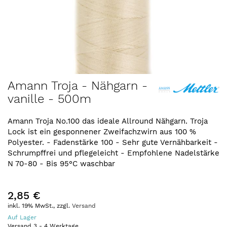
Zum
Amann Troja - Nähgarn -
Anfang
vanille - 500m
der
Bildergalerie
springen
Amann Troja No.100 das ideale Allround Nähgarn. Troja
Lock ist ein gesponnener Zweifachzwirn aus 100 %
Polyester. - Fadenstärke 100 - Sehr gute Vernähbarkeit -
Schrumpffrei und pflegeleicht - Empfohlene Nadelstärke
N 70-80 - Bis 95°C waschbar
2,85 €
inkl. 19% MwSt., zzgl.
Versand
Auf Lager
Versand
3
-
4
Werktage