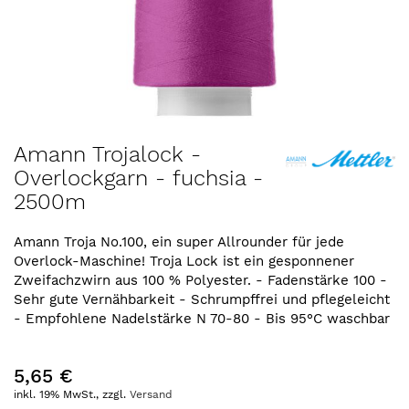
Zum
Amann Trojalock -
Anfang
Overlockgarn - fuchsia -
der
2500m
Bildergalerie
springen
Amann Troja No.100, ein super Allrounder für jede
Overlock-Maschine! Troja Lock ist ein gesponnener
Zweifachzwirn aus 100 % Polyester. - Fadenstärke 100 -
Sehr gute Vernähbarkeit - Schrumpffrei und pflegeleicht
- Empfohlene Nadelstärke N 70-80 - Bis 95°C waschbar
5,65 €
inkl. 19% MwSt., zzgl.
Versand