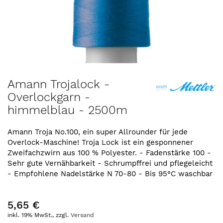
Zum
Amann Trojalock -
Anfang
Overlockgarn -
der
himmelblau - 2500m
Bildergalerie
springen
Amann Troja No.100, ein super Allrounder für jede
Overlock-Maschine! Troja Lock ist ein gesponnener
Zweifachzwirn aus 100 % Polyester. - Fadenstärke 100 -
Sehr gute Vernähbarkeit - Schrumpffrei und pflegeleicht
- Empfohlene Nadelstärke N 70-80 - Bis 95°C waschbar
5,65 €
inkl. 19% MwSt., zzgl.
Versand