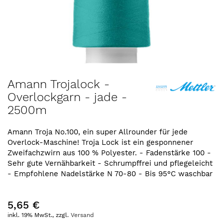
Zum
Amann Trojalock -
Anfang
Overlockgarn - jade -
der
2500m
Bildergalerie
springen
Amann Troja No.100, ein super Allrounder für jede
Overlock-Maschine! Troja Lock ist ein gesponnener
Zweifachzwirn aus 100 % Polyester. - Fadenstärke 100 -
Sehr gute Vernähbarkeit - Schrumpffrei und pflegeleicht
- Empfohlene Nadelstärke N 70-80 - Bis 95°C waschbar
5,65 €
inkl. 19% MwSt., zzgl.
Versand