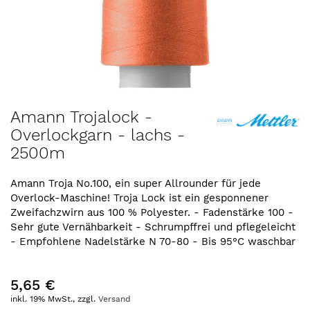
Zum
Amann Trojalock -
Anfang
Overlockgarn - lachs -
der
2500m
Bildergalerie
springen
Amann Troja No.100, ein super Allrounder für jede
Overlock-Maschine! Troja Lock ist ein gesponnener
Zweifachzwirn aus 100 % Polyester. - Fadenstärke 100 -
Sehr gute Vernähbarkeit - Schrumpffrei und pflegeleicht
- Empfohlene Nadelstärke N 70-80 - Bis 95°C waschbar
5,65 €
inkl. 19% MwSt., zzgl.
Versand