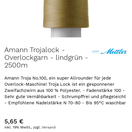
Zum
Amann Trojalock -
Anfang
Overlockgarn - lindgrün -
der
2500m
Bildergalerie
springen
Amann Troja No.100, ein super Allrounder für jede
Overlock-Maschine! Troja Lock ist ein gesponnener
Zweifachzwirn aus 100 % Polyester. - Fadenstärke 100 -
Sehr gute Vernähbarkeit - Schrumpffrei und pflegeleicht
- Empfohlene Nadelstärke N 70-80 - Bis 95°C waschbar
5,65 €
inkl. 19% MwSt., zzgl.
Versand