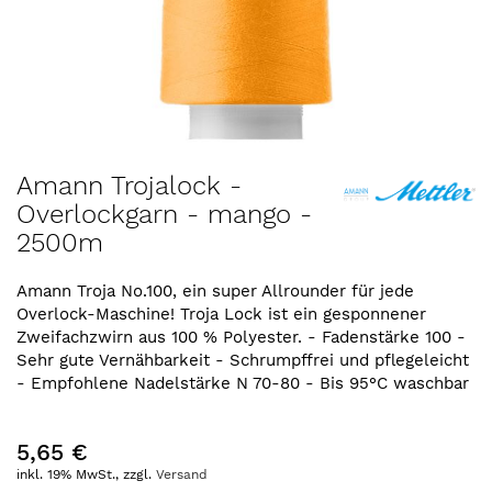
Zum
Amann Trojalock -
Anfang
Overlockgarn - mango -
der
2500m
Bildergalerie
springen
Amann Troja No.100, ein super Allrounder für jede
Overlock-Maschine! Troja Lock ist ein gesponnener
Zweifachzwirn aus 100 % Polyester. - Fadenstärke 100 -
Sehr gute Vernähbarkeit - Schrumpffrei und pflegeleicht
- Empfohlene Nadelstärke N 70-80 - Bis 95°C waschbar
5,65 €
inkl. 19% MwSt., zzgl.
Versand