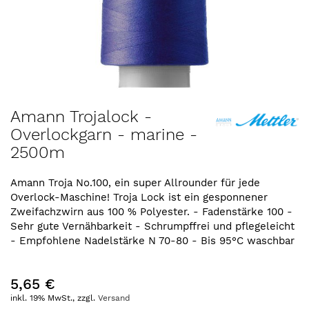
Zum
Amann Trojalock -
Anfang
Overlockgarn - marine -
der
2500m
Bildergalerie
springen
Amann Troja No.100, ein super Allrounder für jede
Overlock-Maschine! Troja Lock ist ein gesponnener
Zweifachzwirn aus 100 % Polyester. - Fadenstärke 100 -
Sehr gute Vernähbarkeit - Schrumpffrei und pflegeleicht
- Empfohlene Nadelstärke N 70-80 - Bis 95°C waschbar
5,65 €
inkl. 19% MwSt., zzgl.
Versand