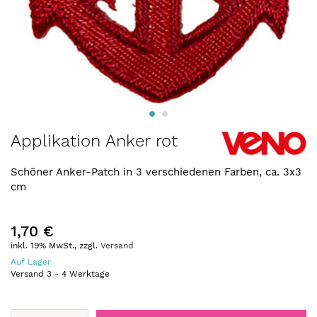
Zum
Applikation Anker rot
Anfang
der
Schöner Anker-Patch in 3 verschiedenen Farben, ca. 3x3
Bildergalerie
cm
springen
1,70 €
inkl. 19% MwSt., zzgl.
Versand
Auf Lager
Versand
3
-
4
Werktage