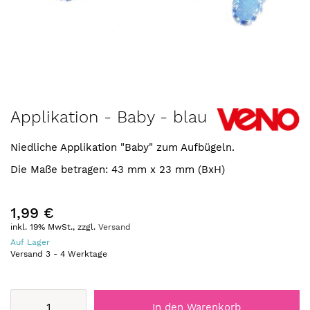
Zum
Applikation - Baby - blau
Anfang
der
Niedliche Applikation "Baby" zum Aufbügeln.
Bildergalerie
springen
Die Maße betragen: 43 mm x 23 mm (BxH)
1,99 €
inkl. 19% MwSt., zzgl.
Versand
Auf Lager
Versand
3
-
4
Werktage
In den Warenkorb