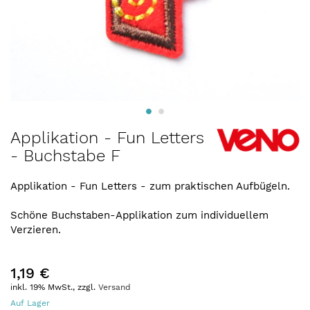
Zum
Applikation - Fun Letters
Anfang
- Buchstabe F
der
Bildergalerie
springen
Applikation - Fun Letters - zum praktischen Aufbügeln.
Schöne Buchstaben-Applikation zum individuellem
Verzieren.
1,19 €
inkl. 19% MwSt., zzgl.
Versand
Auf Lager