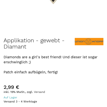
Zum
Applikation - gewebt -
Anfang
Diamant
der
Bildergalerie
springen
Diamonds are a girl's best friend! Und dieser ist sogar
erschwinglich ;)
Patch einfach aufbügeln, fertig!
2,99 €
inkl. 19% MwSt., zzgl.
Versand
Auf Lager
Versand
3
-
4
Werktage