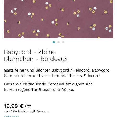
Zum
Babycord - kleine
Anfang
Blümchen - bordeaux
der
Bildergalerie
springen
Ganz feiner und leichter Babycord / Feincord. Babycord
ist noch feiner und vor allem leichter als Feincord.
Diese weich fließende Cordqualität eignet sich
hervorrragend für Blusen und Röcke.
16,99 €
/m
inkl. 19% MwSt., zzgl.
Versand