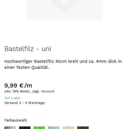
Zum
Bastelfilz - uni
Anfang
der
Hochwertiger Bastelfilz 45cm breit und ca. 4mm dick in
Bildergalerie
einer festen Qualität.
springen
9,99 €
/m
inkl. 19% MwSt., zzgl.
Versand
Auf Lager
Versand
3
-
4
Werktage
Farbauswahl