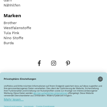
Garn
Nähhilfen
Marken
Brother
Westfalenstoffe
Tula Pink
Nino Stoffe
Burda
Bestellungen
Versandkosten
AGB
Datenschutz
Widerrufsbelehrung
Vertrag widerrufen
Barrierefreiheitserklärung
Zahlungsarten
Über uns