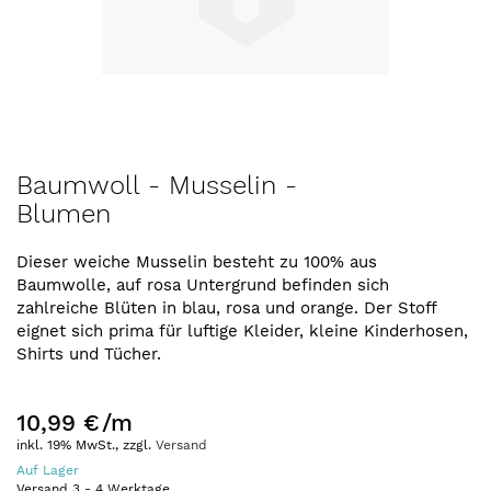
Zum
Baumwoll - Musselin -
Anfang
Blumen
der
Bildergalerie
springen
Dieser weiche Musselin besteht zu 100% aus
Baumwolle, auf rosa Untergrund befinden sich
zahlreiche Blüten in blau, rosa und orange. Der Stoff
eignet sich prima für luftige Kleider, kleine Kinderhosen,
Shirts und Tücher.
10,99 €
/m
inkl. 19% MwSt., zzgl.
Versand
Auf Lager
Versand
3
-
4
Werktage