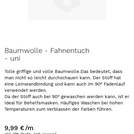
Zum
Baumwolle - Fahnentuch
Anfang
- uni
der
Bildergalerie
springen
Tolle griffige und volle Baumwolle.Das bedeutet, dass
man nicht so leicht durchschauen kann. Der Stoff hat
eine Leinwandbindung und kann auch im 90° Fadenlauf
verwendet werden.
Da der Stoff auch bei 90° gewaschen werden kann, ist er
ideal für Behelfsmasken. Häufiges Waschen bei hohen
Temperaturen zum Verblassen der Farben führen.
9,99 €
/m