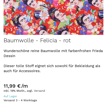
Zum
Baumwolle - Felicia - rot
Anfang
der
Wunderschöne reine Baumwolle mit farbenfrohen Frieda
Bildergalerie
Dessin
springen
Dieser tolle Stoff eignet sich sowohl für Bekleidung als
auch für Accessoires.
11,99 €
/m
inkl. 19% MwSt., zzgl.
Versand
Auf Lager
Versand
3
-
4
Werktage