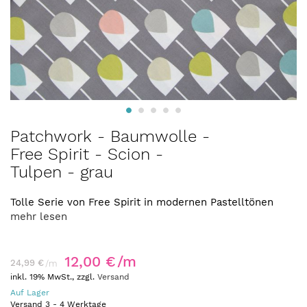
Zum
Patchwork - Baumwolle -
Anfang
Free Spirit - Scion -
der
Tulpen - grau
Bildergalerie
springen
Tolle Serie von Free Spirit in modernen Pastelltönen
mehr lesen
12,00 €
/m
24,99 €
/m
inkl. 19% MwSt., zzgl.
Versand
Auf Lager
Versand
3
-
4
Werktage