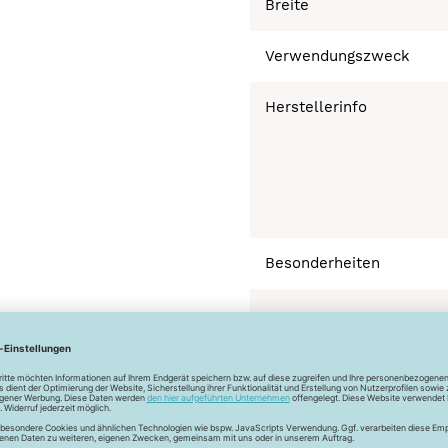
Breite
Verwendungszweck
Herstellerinfo
Besonderheiten
Bügeln mäßig heiß 
Normalwäsche 40°
Trocknen normal