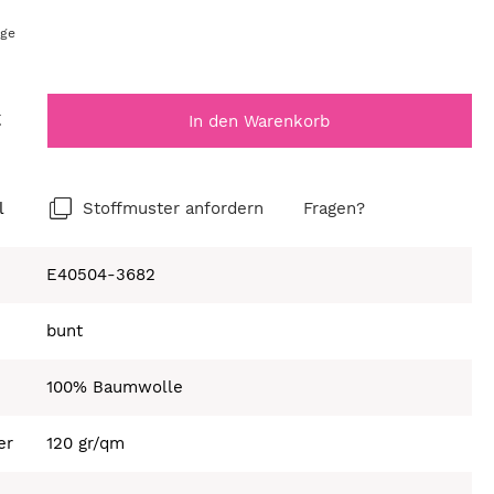
age
€
In den Warenkorb
l
Stoffmuster anfordern
Fragen?
E40504-3682
bunt
100% Baumwolle
er
120 gr/qm