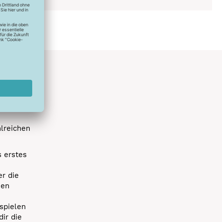
hlreichen
s erstes
r die
uen
spielen
dir die