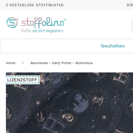
5 KOSTENLOSE STOFFMUSTER
DI
Neuheiten
Home
Baumwolle - Harry Potter - Alohomora
Zum
LIZENZSTOFF
Ende
der
Bildergalerie
springen