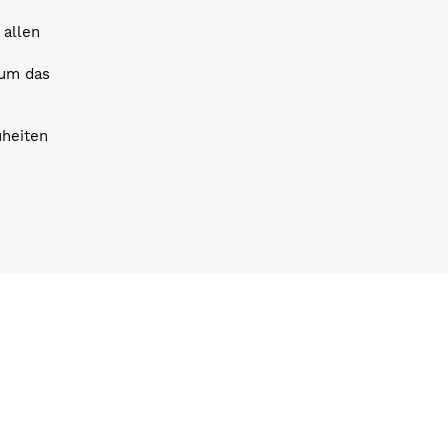
 allen
 um das
uheiten