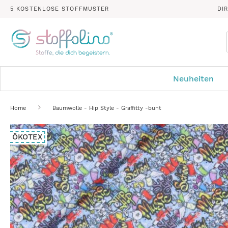
5 KOSTENLOSE STOFFMUSTER
DI
Neuheiten
Home
Baumwolle - Hip Style - Graffitty -bunt
Zum
ÖKOTEX
Ende
der
Bildergalerie
springen