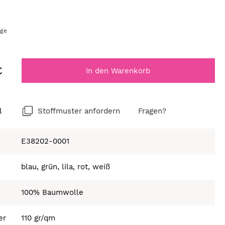
age
€
In den Warenkorb
l
Stoffmuster anfordern
Fragen?
E38202-0001
blau, grün, lila, rot, weiß
100% Baumwolle
er
110 gr/qm