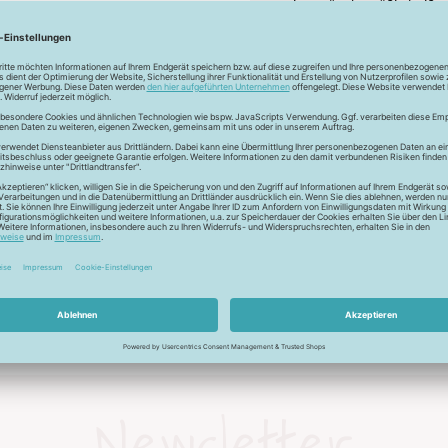
Bügeln mäßig heiß 
Schonwaschgang 3
Trocknen nicht mögl
en zum Nähen von Schultüten eingekauft. Das Muster ist schön k
Newsletter