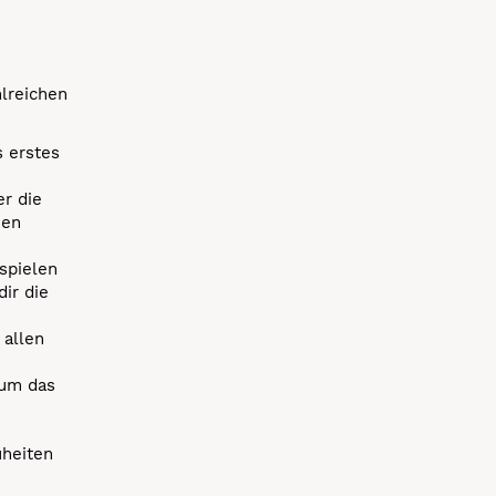
hlreichen
s erstes
r die
uen
spielen
dir die
 allen
 um das
uheiten