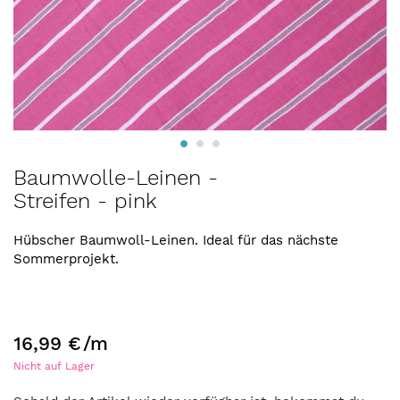
Zum
Baumwolle-Leinen -
Anfang
Streifen - pink
der
Bildergalerie
springen
Hübscher Baumwoll-Leinen. Ideal für das nächste
Sommerprojekt.
16,99 €
/m
Nicht auf Lager