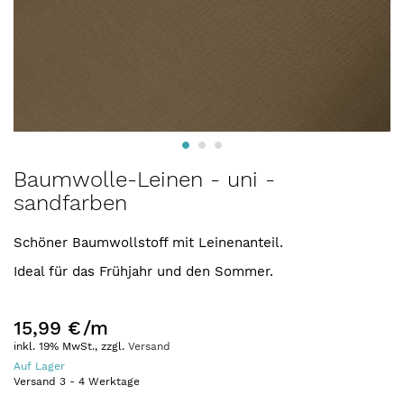
Zum
Baumwolle-Leinen - uni -
Anfang
sandfarben
der
Bildergalerie
springen
Schöner Baumwollstoff mit Leinenanteil.
Ideal für das Frühjahr und den Sommer.
15,99 €
/m
inkl. 19% MwSt., zzgl.
Versand
Auf Lager
Versand
3
-
4
Werktage