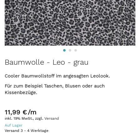
Zum
Baumwolle - Leo - grau
Anfang
der
Cooler Baumwollstoff im angesagten Leolook.
Bildergalerie
springen
Für zum Beispiel Taschen, Blusen oder auch
Kissenbezüge.
11,99 €
/m
inkl. 19% MwSt., zzgl.
Versand
Auf Lager
Versand
3
-
4
Werktage