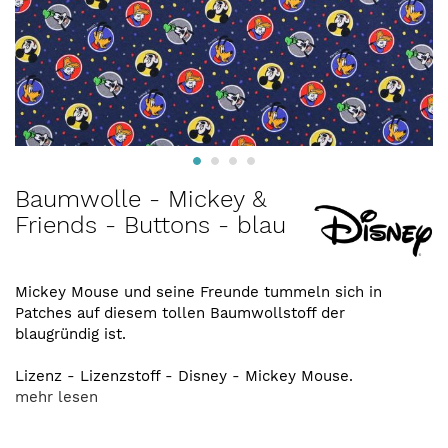
Zum
Baumwolle - Mickey &
Anfang
Friends - Buttons - blau
der
Bildergalerie
springen
Mickey Mouse und seine Freunde tummeln sich in
Patches auf diesem tollen Baumwollstoff der
blaugründig ist.
Lizenz - Lizenzstoff - Disney - Mickey Mouse.
mehr lesen