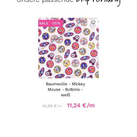
SALE
-25%
Baumwolle - Mickey
Mouse - Buttons -
weiß
11,24 €
/m
14,99 €
/m