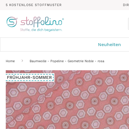
5 KOSTENLOSE STOFFMUSTER
DI
Neuheiten
Home
Baumwolle - Popeline - Geometrie Noble - rosa
Zum
FRÜHJAHR-SOMMER
Ende
der
Bildergalerie
springen