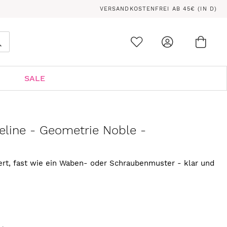
VERSANDKOSTENFREI AB 45€ (IN D)
Ware
0
Suche
SALE
line - Geometrie Noble -
ert, fast wie ein Waben- oder Schraubenmuster - klar und