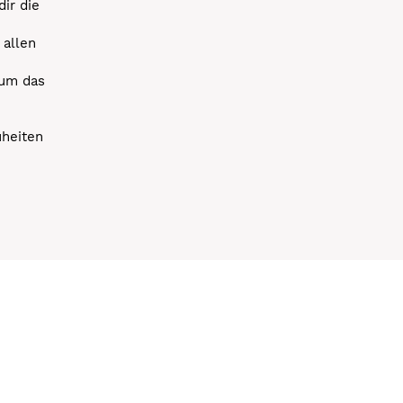
dir die
 allen
 um das
uheiten