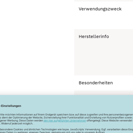
Verwendungszweck
Herstellerinfo
Besonderheiten
Bügeln mäßig heiß 
Normalwäsche 30°
Trocknen nicht mögl