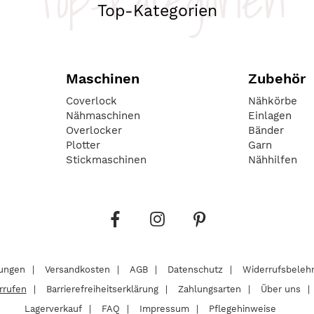
Top-Kategorien
Top-Kategorien
Maschinen
Zubehör
Coverlock
Nähkörbe
Nähmaschinen
Einlagen
Overlocker
Bänder
Plotter
Garn
Stickmaschinen
Nähhilfen
lungen
Versandkosten
AGB
Datenschutz
Widerrufsbeleh
rrufen
Barrierefreiheitserklärung
Zahlungsarten
Über uns
Lagerverkauf
FAQ
Impressum
Pflegehinweise