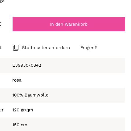
age
€
In den Warenkorb
l
Stoffmuster anfordern
Fragen?
E39930-0842
rosa
100% Baumwolle
er
120 gr/qm
150 cm