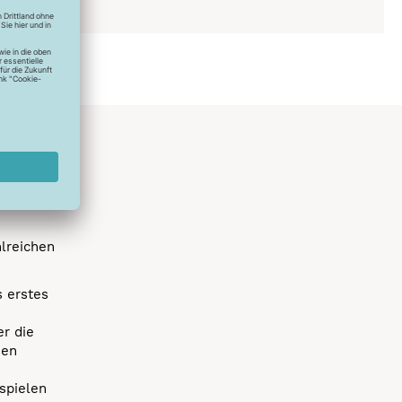
hlreichen
s erstes
r die
uen
spielen