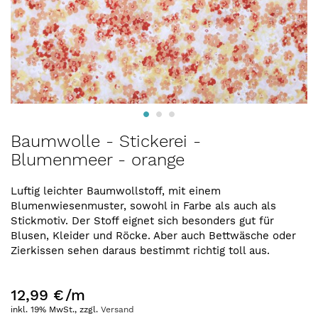
Zum
Baumwolle - Stickerei -
Anfang
Blumenmeer - orange
der
Bildergalerie
springen
Luftig leichter Baumwollstoff, mit einem
Blumenwiesenmuster, sowohl in Farbe als auch als
Stickmotiv. Der Stoff eignet sich besonders gut für
Blusen, Kleider und Röcke. Aber auch Bettwäsche oder
Zierkissen sehen daraus bestimmt richtig toll aus.
12,99 €
/m
inkl. 19% MwSt., zzgl.
Versand