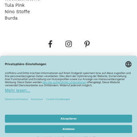
Tula Pink
Nino Stoffe
Burda
Bestellungen
Versandkosten
AGB
Datenschutz
Widerrufsbelehrung
Vertrag widerrufen
Barrierefreiheitserklärung
Zahlungsarten
Über uns
Kontakt
Lagerverkauf
FAQ
Impressum
Pflegehinweise