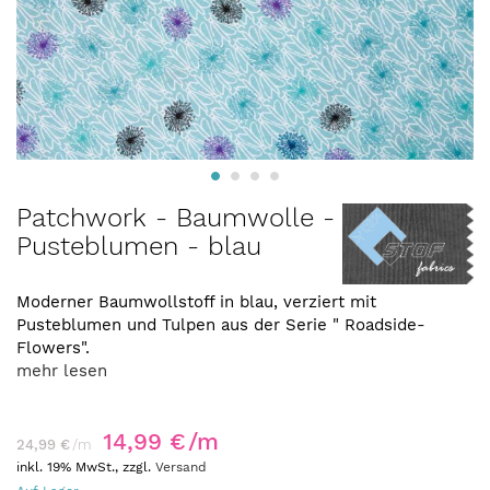
Zum
Patchwork - Baumwolle -
Anfang
Pusteblumen - blau
der
Bildergalerie
springen
Moderner Baumwollstoff in blau, verziert mit
Pusteblumen und Tulpen aus der Serie " Roadside-
Flowers".
mehr lesen
14,99 €
/m
24,99 €
/m
inkl. 19% MwSt., zzgl.
Versand