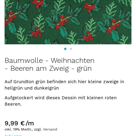
Zum
Baumwolle - Weihnachten
Anfang
- Beeren am Zweig - grün
der
Bildergalerie
springen
Auf Grundton grün befinden sich hier kleine zweige in
hellgrün und dunkelgrün
Aufgelockert wird dieses Dessin mit kleinen roten
Beeren.
9,99 €
/m
inkl. 19% MwSt., zzgl.
Versand