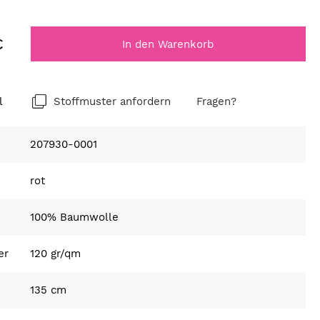
€
In den Warenkorb
l
Stoffmuster anfordern
Fragen?
207930-0001
rot
100% Baumwolle
er
120 gr/qm
135 cm