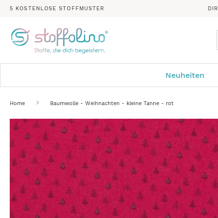
5 KOSTENLOSE STOFFMUSTER
DI
Neuheiten
Home
Baumwolle - Weihnachten - kleine Tanne - rot
Zum
Ende
der
Bildergalerie
springen