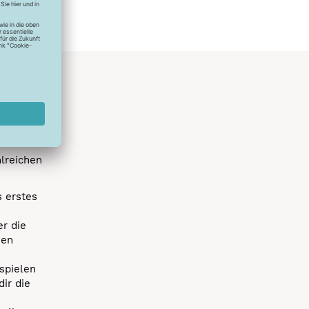
hlreichen
s erstes
r die
uen
spielen
dir die