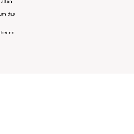
 allen
 um das
uheiten