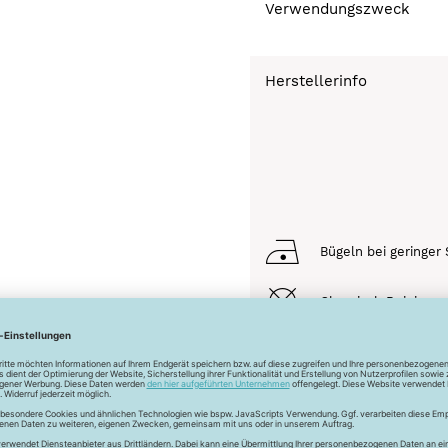
Verwendungszweck
Herstellerinfo
Bügeln bei geringer 
Chemisch Reinigen n
Schonwaschgang 3
Trocknen nicht mögl