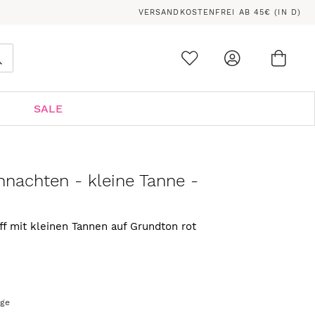
VERSANDKOSTENFREI AB 45€ (IN D)
Ware
0
Suche
SALE
nachten - kleine Tanne -
f mit kleinen Tannen auf Grundton rot
age