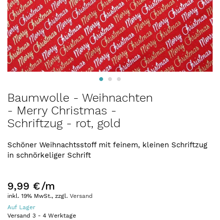
Zum
Baumwolle - Weihnachten
Anfang
- Merry Christmas -
der
Schriftzug - rot, gold
Bildergalerie
springen
Schöner Weihnachtsstoff mit feinem, kleinen Schriftzug
in schnörkeliger Schrift
9,99 €
/m
inkl. 19% MwSt., zzgl.
Versand
Auf Lager
Versand
3
-
4
Werktage