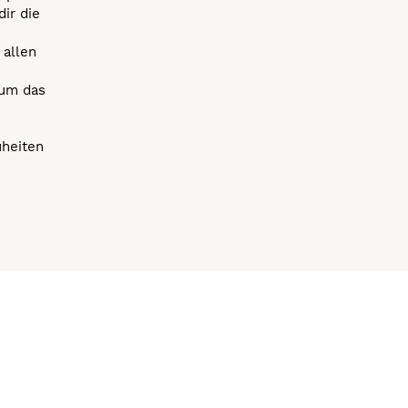
dir die
 allen
 um das
uheiten