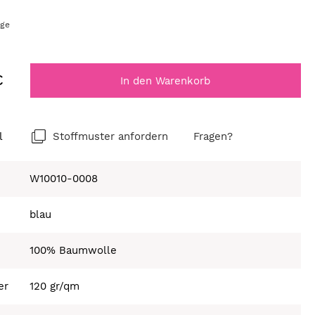
age
€
In den Warenkorb
l
Stoffmuster anfordern
Fragen?
W10010-0008
blau
100% Baumwolle
er
120 gr/qm