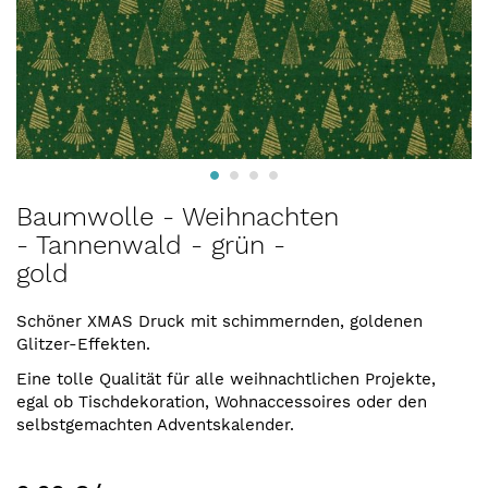
Zum
Baumwolle - Weihnachten
Anfang
- Tannenwald - grün -
der
gold
Bildergalerie
springen
Schöner XMAS Druck mit schimmernden, goldenen
Glitzer-Effekten.
Eine tolle Qualität für alle weihnachtlichen Projekte,
egal ob Tischdekoration, Wohnaccessoires oder den
selbstgemachten Adventskalender.