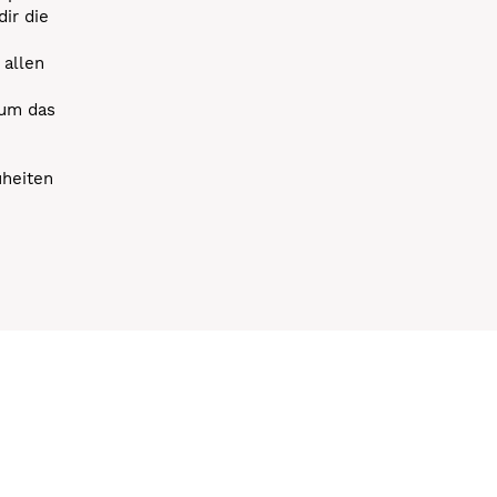
dir die
 allen
 um das
uheiten