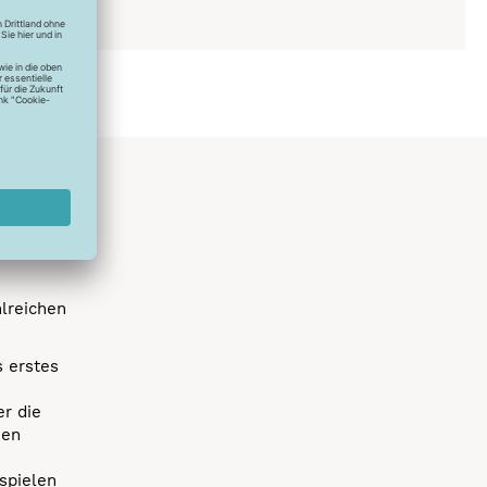
ich
hlreichen
s erstes
r die
uen
spielen