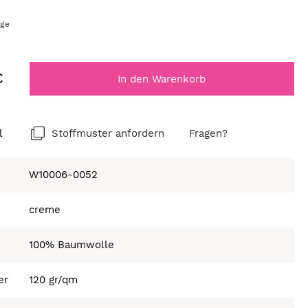
age
€
In den Warenkorb
l
Stoffmuster anfordern
Fragen?
W10006-0052
creme
100% Baumwolle
er
120 gr/qm