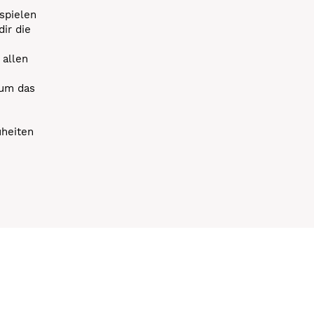
spielen
dir die
 allen
 um das
uheiten