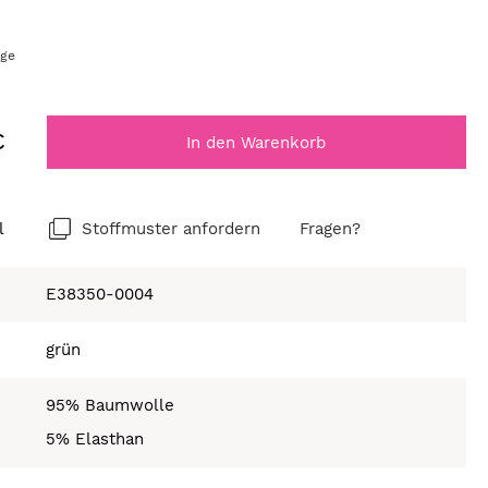
age
€
In den Warenkorb
l
Stoffmuster anfordern
Fragen?
E38350-0004
grün
95% Baumwolle
5% Elasthan