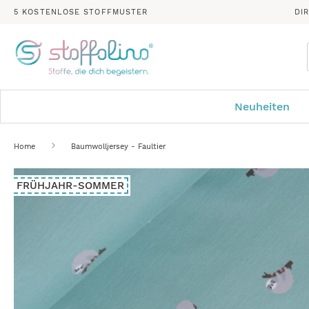
5 KOSTENLOSE STOFFMUSTER
DI
Neuheiten
Home
Baumwolljersey - Faultier
Zum
FRÜHJAHR-SOMMER
Ende
der
Bildergalerie
springen