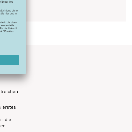
hlreichen
s erstes
r die
uen