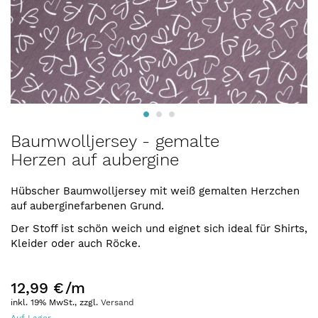
Zum
Baumwolljersey - gemalte
Anfang
Herzen auf aubergine
der
Bildergalerie
springen
Hübscher Baumwolljersey mit weiß gemalten Herzchen
auf auberginefarbenen Grund.
Der Stoff ist schön weich und eignet sich ideal für Shirts,
Kleider oder auch Röcke.
12,99 €
/m
inkl. 19% MwSt., zzgl.
Versand