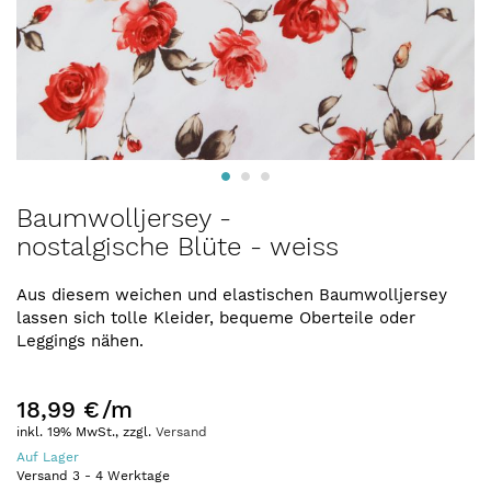
Zum
Baumwolljersey -
Anfang
nostalgische Blüte - weiss
der
Bildergalerie
springen
Aus diesem weichen und elastischen Baumwolljersey
lassen sich tolle Kleider, bequeme Oberteile oder
Leggings nähen.
18,99 €
/m
inkl. 19% MwSt., zzgl.
Versand
Auf Lager
Versand
3
-
4
Werktage