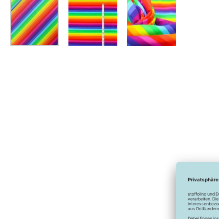
Zum
Anfang
der
Bildergalerie
springen