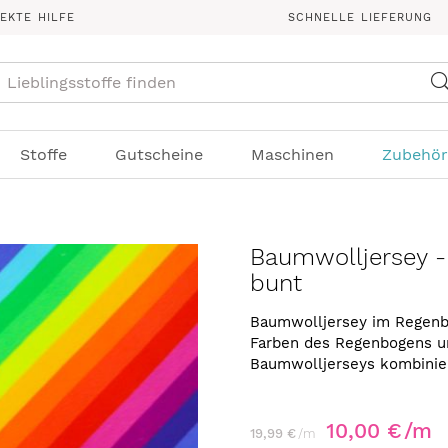
REKTE HILFE
SCHNELLE LIEFERUNG
Suche
Stoffe
Gutscheine
Maschinen
Zubehör
Baumwolljersey -
bunt
Baumwolljersey im Regenbo
Farben des Regenbogens un
Baumwolljerseys kombinie
10,00 €
/m
19,99 €
/m