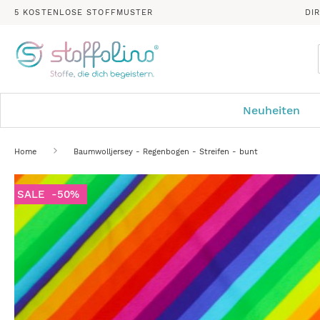
5 KOSTENLOSE STOFFMUSTER
DI
Neuheiten
Home
Baumwolljersey - Regenbogen - Streifen - bunt
Zum
SALE
-50%
Ende
der
Bildergalerie
springen