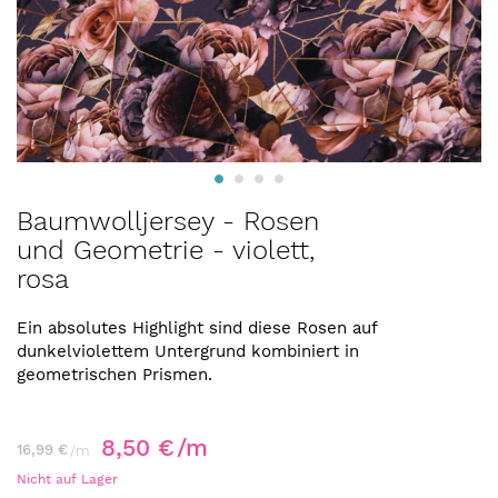
Zum
Baumwolljersey - Rosen
Anfang
und Geometrie - violett,
der
rosa
Bildergalerie
springen
Ein absolutes Highlight sind diese Rosen auf
dunkelviolettem Untergrund kombiniert in
geometrischen Prismen.
8,50 €
/m
16,99 €
/m
Nicht auf Lager