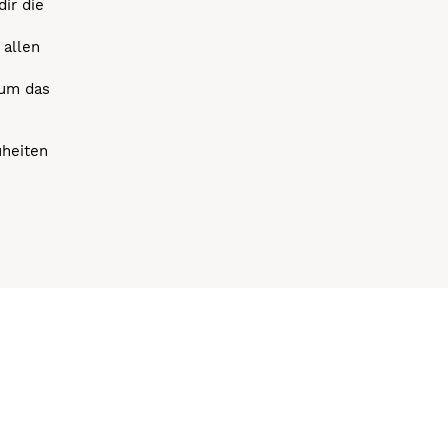
dir die
 allen
 um das
uheiten