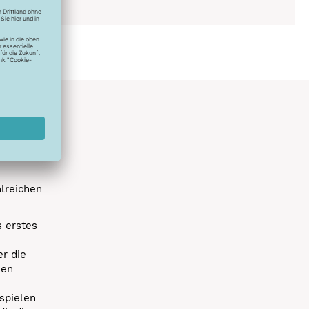
hlreichen
s erstes
r die
uen
spielen