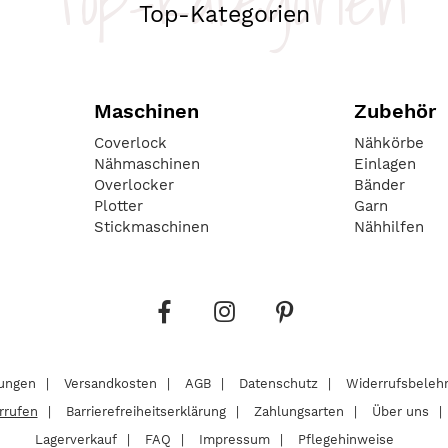
Top-Kategorien
Top-Kategorien
Maschinen
Zubehör
Coverlock
Nähkörbe
Nähmaschinen
Einlagen
Overlocker
Bänder
Plotter
Garn
Stickmaschinen
Nähhilfen
lungen
Versandkosten
AGB
Datenschutz
Widerrufsbeleh
rrufen
Barrierefreiheitserklärung
Zahlungsarten
Über uns
Lagerverkauf
FAQ
Impressum
Pflegehinweise