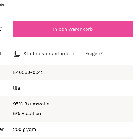
age
€
In den Warenkorb
l
Stoffmuster anfordern
Fragen?
E40560-0042
lila
95% Baumwolle
5% Elasthan
er
200 gr/qm