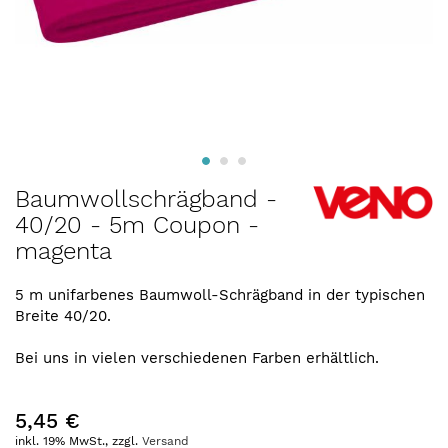
Zum
Baumwollschrägband -
Anfang
40/20 - 5m Coupon -
der
magenta
Bildergalerie
springen
5 m unifarbenes Baumwoll-Schrägband in der typischen
Breite 40/20.
Bei uns in vielen verschiedenen Farben erhältlich.
5,45 €
inkl. 19% MwSt., zzgl.
Versand