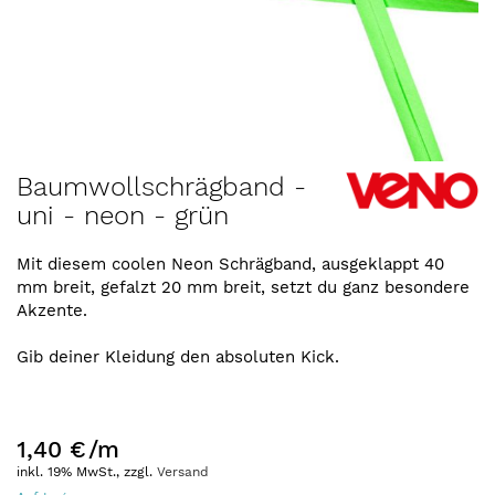
Zum
Baumwollschrägband -
Anfang
uni - neon - grün
der
Bildergalerie
springen
Mit diesem coolen Neon Schrägband, ausgeklappt 40
mm breit, gefalzt 20 mm breit, setzt du ganz besondere
Akzente.
Gib deiner Kleidung den absoluten Kick.
1,40 €
/m
inkl. 19% MwSt., zzgl.
Versand