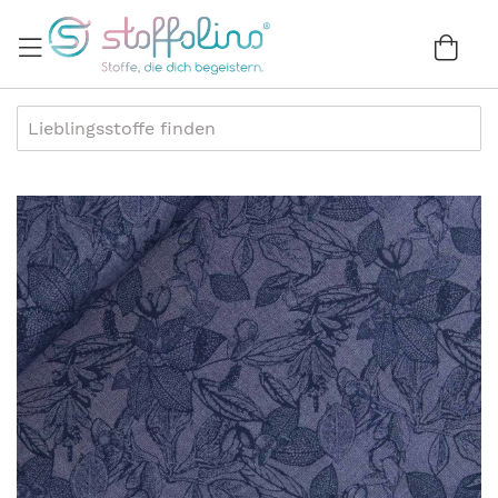
Direkt
zum
War
0
Inhalt
Zum
Ende
der
Bildergalerie
springen