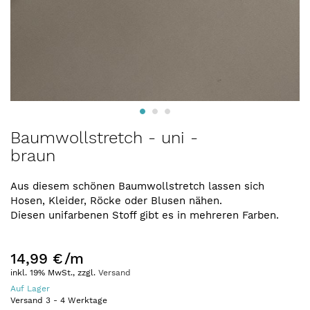
Zum
Baumwollstretch - uni -
Anfang
braun
der
Bildergalerie
springen
Aus diesem schönen Baumwollstretch lassen sich
Hosen, Kleider, Röcke oder Blusen nähen.
Diesen unifarbenen Stoff gibt es in mehreren Farben.
14,99 €
/m
inkl. 19% MwSt., zzgl.
Versand
Auf Lager
Versand
3
-
4
Werktage