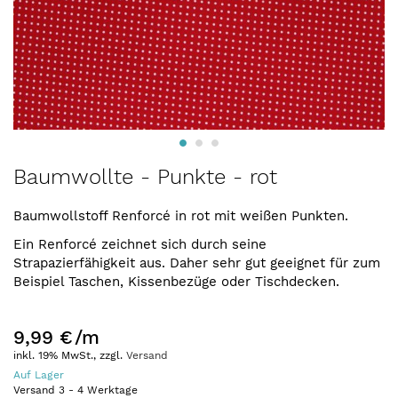
Zum
Baumwollte - Punkte - rot
Anfang
der
Baumwollstoff
Renforcé in rot mit weißen Punkten.
Bildergalerie
springen
Ein Renforcé zeichnet sich durch seine
Strapazierfähigkeit aus. Daher sehr gut geeignet für zum
Beispiel Taschen, Kissenbezüge oder Tischdecken.
9,99 €
/m
inkl. 19% MwSt., zzgl.
Versand
Auf Lager
Versand
3
-
4
Werktage