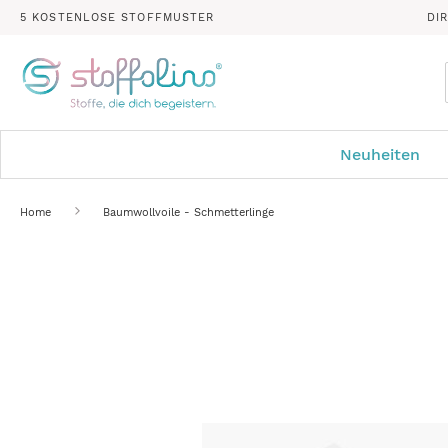
5 KOSTENLOSE STOFFMUSTER
DI
Neuheiten
Home
Baumwollvoile - Schmetterlinge
Zum
Ende
der
Bildergalerie
springen