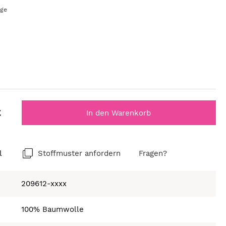
age
€
In den Warenkorb
l
Stoffmuster anfordern
Fragen?
209612-xxxx
100% Baumwolle