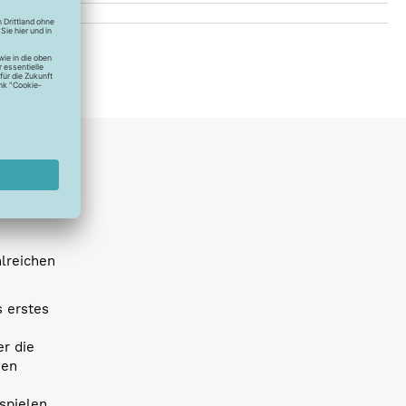
hlreichen
s erstes
r die
uen
spielen