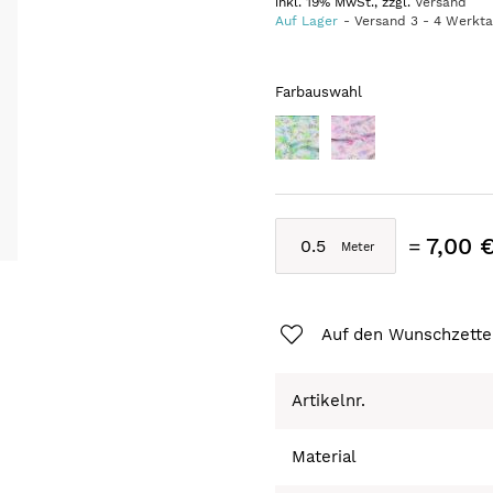
inkl. 19% MwSt., zzgl.
Versand
Auf Lager
Versand
3
-
4
Werkt
Farbauswahl
7,00 
Auf den Wunschzette
Artikelnr.
Material