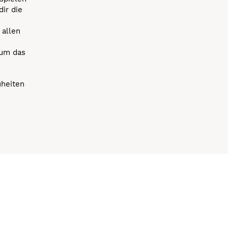
dir die
 allen
 um das
uheiten