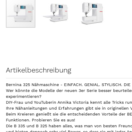
Zum
Anfang
der
Bildergalerie
springen
Artikelbeschreibung
Bernina 325 Nähmaschine - EINFACH. GENIAL. STYLISCH. DIE
Wer könnte die Modelle der neuen 3er Serie besser beurteilen
experimentieren?
DIY-Frau und YouTuberin Annika Victoria kennt alle Tricks ru
Ihre Nähanleitungen und Erfahrungen gibt sie in originellen
Beim Kreieren genießt sie die entscheidenden Vorteile der BE
Funktionen. Probieren Sie es aus!
Die B 335 und B 325 haben alles, was man von besten Freundi
und bieten dennoch sehr viel Power, so dass sie mit jeder 